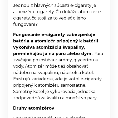
Jednou z hlavných súčastí e-cigarety je
atomizér e-cigarety. Čo dokáže atomizér e-
cigarety, čo stojí za to vedieť o jeho
fungovaní?
Fungovanie e-cigarety zabezpečuje
batéria a atomizér pripojený k batérii
vykonáva atomizáciu kvapaliny,
premieňajúc ju na paru alebo dym.
Para
zvyčajne pozostáva z arómy, glycerínu a
vody. Atomizér môže tiež obsahovať
nádobu na kvapalinu, náustok a kotol.
Existujú zariadenia, kde je kotol e-cigarety
pripojený k atomizéru samostatne.
Samotný kotol je vykurovacia jednotka
zodpovedná za kvalitu a množstvo pary.
Druhy atomizérov