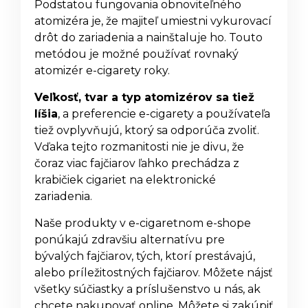
Podstatou fungovania obnoviteľného
atomizéra je, že majiteľ umiestni vykurovací
drôt do zariadenia a nainštaluje ho. Touto
metódou je možné používať rovnaký
atomizér e-cigarety roky.
Veľkosť, tvar a typ atomizérov sa tiež
líšia
, a preferencie e-cigarety a používateľa
tiež ovplyvňujú, ktorý sa odporúča zvoliť.
Vďaka tejto rozmanitosti nie je divu, že
čoraz viac fajčiarov ľahko prechádza z
krabičiek cigariet na elektronické
zariadenia.
Naše produkty v e-cigaretnom e-shope
ponúkajú zdravšiu alternatívu pre
bývalých fajčiarov, tých, ktorí prestávajú,
alebo príležitostných fajčiarov. Môžete nájsť
všetky súčiastky a príslušenstvo u nás, ak
chcete nakupovať online. Môžete si zakúpiť