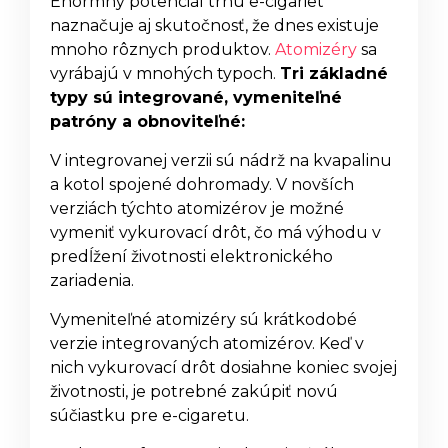
Enormný potenciál trhu e-cigariet
naznačuje aj skutočnosť, že dnes existuje
mnoho rôznych produktov.
Atomizéry
sa
vyrábajú v mnohých typoch.
Tri základné
typy sú integrované, vymeniteľné
patróny a obnoviteľné:
V integrovanej verzii sú nádrž na kvapalinu
a kotol spojené dohromady. V novších
verziách týchto atomizérov je možné
vymeniť vykurovací drôt, čo má výhodu v
predĺžení životnosti elektronického
zariadenia.
Vymeniteľné atomizéry sú krátkodobé
verzie integrovaných atomizérov. Keď v
nich vykurovací drôt dosiahne koniec svojej
životnosti, je potrebné zakúpiť novú
súčiastku pre e-cigaretu.