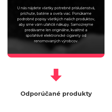
U nás nájdete všetky potrebné príslušenstvá,
príchute, batérie a oveľa viac. Ponúkame
podrobné popisy všetkých našich produktov,
aby sme vám uľahčili nákupy. Samozrejme
predávame len originálne, kvalitné a
spoľahlivé elektronické cigarety od
renomovaných výrobcov.
Odporúčané produkty