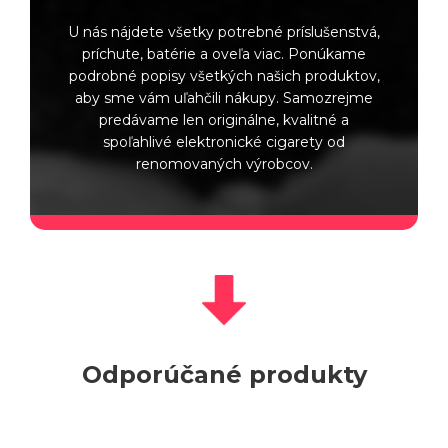
U nás nájdete všetky potrebné príslušenstvá,
príchute, batérie a oveľa viac. Ponúkame
podrobné popisy všetkých našich produktov,
aby sme vám uľahčili nákupy. Samozrejme
predávame len originálne, kvalitné a
spoľahlivé elektronické cigarety od
renomovaných výrobcov.
Odporúčané produkty