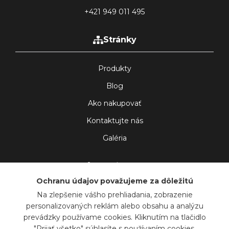
+421 949 011 495
Stránky
Produkty
Blog
Ako nakupovať
Kontaktujte nás
Galéria
Sledujte nás
Ochranu údajov považujeme za dôležitú
Na zlepšenie vášho prehliadania, zobrazenie
personalizovaných reklám alebo obsahu a analýzu
prevádzky používame cookies. Kliknutím na tlačidlo
© Gesin SRO - Všetky práva vyhradené
|
Obchodné podmienky
"Prijať všetko" súhlasíte s používaním cookies.