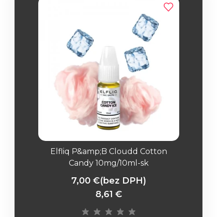
Elfliq P&amp;B Cloudd Cotton
Candy 10mg/10ml-sk
7,00 €
(bez DPH)
8,61 €