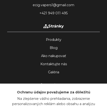
ecig.vapers1@gmail.com
+421 949 011 495
Stránky
Produkty
Blog
Ako nakupovať
Kontaktujte nás
Galéria
Sledujte nás
Ochranu údajov považujeme za dôležitú
Na zlepšenie vášho prehliadania, zobrazenie
personalizovaných reklám alebo obsahu a analýzu